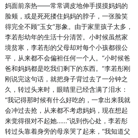
妈面前亲热——常常调皮地伸手摸摸妈妈的
脸颊，或是死死搂住妈妈的脖子，一张脸笑
得完全不顾“玉女”形象。由于家里孩子太多，
李若彤幼年的生活十分清苦。小时候虽然家
境贫寒，李若彤的父母却对每个小孩都很公
平，从来都不会偏袒任何一个人。“小时候爸
爸和妈妈都是吃我们剩下的东西。”李若彤刚
刚说完这句话，就把身子背过去了一分钟之
久，转过头来时，眼睛里已经含满了泪水：
“我记得那时候有什么好吃的，一拿出来我就
会冲过去抢，从来都不考虑妈妈，现在想起
来觉得很对不起她……”说到伤心处，李若彤
转过头靠着身旁的母亲哭了起来，“我知道父