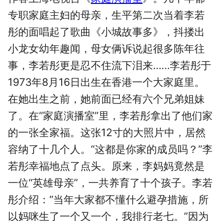
专职家庭主妇的母亲，生平第二次当着李若
彤的面唱起了歌曲《小城故事多》，抖搂出
小龙女幼年趣闻，母女俩诉说起很多陈年往
事，李若彤更是忍不住流下泪来……李若彤于
1973年8月16日出生在香港一个大家庭里。
在她出生之前，她前面已经有六个兄弟姐妹
了。在“家庭演播室”里，李若彤拿出了他们家
的一张全家福。这张12寸的大照片中，居然
容纳了十几个人。“这都是你家的成员吗？”李
若彤幸福地点了点头。原来，李妈妈竟然是
一位“英雄母亲”，一共养育了十个孩子。李若
彤介绍：“当年大家都不懂什么避孕措施，所
以妈咪生了一个又一个，我排行老七。”因为