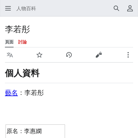
人物百科
搜尋
使
李若彤
頁面
討論
語言
監視
檢視歷史
檢視原始碼
更多
個人資料
藝名
：李若彤
原名：李惠嫻