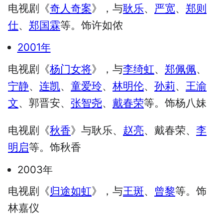
电视剧《
奇人奇案
》，与
耿乐
、
严宽
、
郑则
仕
、
郑国霖
等。饰许如侬
2001年
电视剧《
杨门女将
》，与
李绮虹
、
郑佩佩
、
宁静
、
连凯
、
童爱玲
、
林明伦
、
孙莉
、
王渝
文
、郭晋安、
张智尧
、
戴春荣
等。饰杨八妹
电视剧《
秋香
》与耿乐、
赵亮
、戴春荣、
李
明启
等。饰秋香
2003年
电视剧《
归途如虹
》，与
王斑
、
曾黎
等。饰
林嘉仪