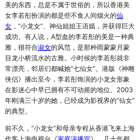
美的东西，总是不属于世俗的，所以香港美
女李若彤扮演的都是些不食人间烟火的
仙
女
，“小龙女”、神仙姐姐王语嫣，并获得巨大
成功。有人说，A型血的李若彤的美是一种典
雅，很符合
淑女
的风范，是那种雨蒙蒙月蒙
目龙小桥流水的古雅。小时候的李若彤就非
常漂亮，邻居们都喊她“七仙女”。港版《神雕
侠侣》播出至今，李若彤饰演的小龙女形象
在影迷心中早已拥有不可动摇的地位。2003
年刚满三十岁的她，已经成为影视界的“仙女”
的典型。
前不久，“小龙女”和母亲专程从香港飞来上海
作客上海电视台《
家庭演播室
》。几十年都