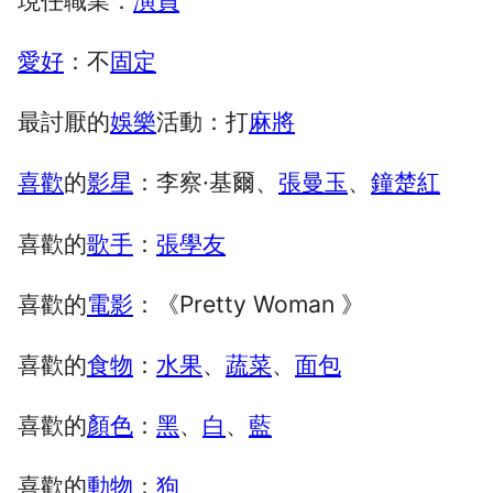
現任職業：
演員
愛好
：不
固定
最討厭的
娛樂
活動：打
麻將
喜歡
的
影星
：李察·基爾、
張曼玉
、
鐘楚紅
喜歡的
歌手
：
張學友
喜歡的
電影
：《Pretty Woman 》
喜歡的
食物
：
水果
、
蔬菜
、
面包
喜歡的
顏色
：
黑
、
白
、
藍
喜歡的
動物
：
狗