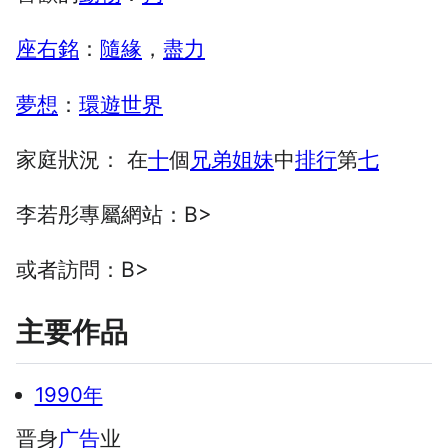
座右銘
：
隨緣
，
盡力
夢想
：
環遊世界
家庭狀況： 在
十
個
兄弟姐妹
中
排行
第
七
李若彤專屬網站：B>
或者訪問：B>
主要作品
1990年
晋身
广告
业