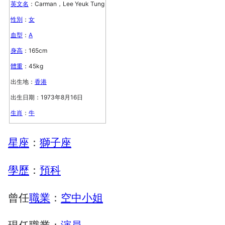
英文名
：Carman，Lee Yeuk Tung
性別
：
女
血型
：
A
身高
：165cm
體重
：45kg
出生地：
香港
出生日期：1973年8月16日
生肖
：
牛
星座
：
獅子座
學歷
：
預科
曾任
職業
：
空中小姐