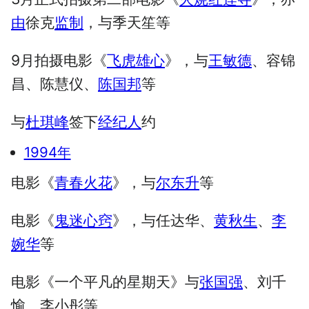
由
徐克
监制
，与季天笙等
9月拍摄电影《
飞虎雄心
》，与
王敏德
、容锦
昌、陈慧仪、
陈国邦
等
与
杜琪峰
签下
经纪人
约
1994年
电影《
青春火花
》，与
尔东升
等
电影《
鬼迷心窍
》，与任达华、
黄秋生
、
李
婉华
等
电影《一个平凡的星期天》与
张国强
、刘千
愉、李小彤等