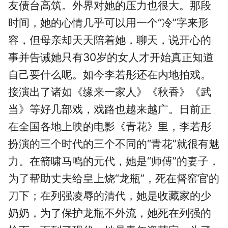
友债台高筑。外界对她的压力也很大。那段
时间，她的心情几乎可以用一个“冷”字来形
容，但母亲却天天陪着她，聊天，说开心的
事并告诫她只有30岁的女人才开始真正知道
自己要什么呢。如今李若彤还在内地拍戏。
接演出了诸如《缘来一家人》《秋香》《武
当》等好几部戏，戏路也越来越广。日前正
在全国各地上映的电影《青花》里，李若彤
扮演的三个时代的三个不同的“青花”就很有魅
力。在箭啸马鸣的元代，她是“师傅”的妻子，
为了帮助丈夫给皇上烧“龙瓶”，死在督窑官的
刀下；在列强凌辱的清代，她是收藏家的少
奶奶，为了保护龙瓶不外流，她死在列强的