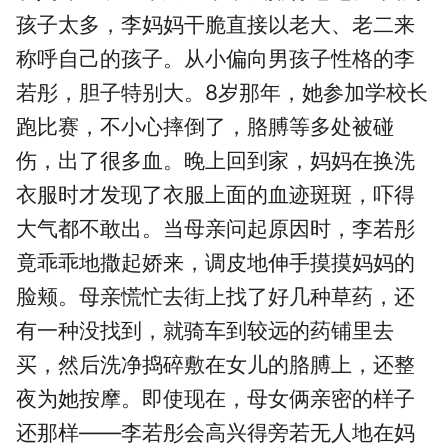
孩子太多，李妈妈干脆直接以老大、老二来
称呼自己的孩子。从小偏向男孩子性格的李
若彤，胆子特别大。8岁那年，她参加学校长
跑比赛，不小心摔倒了，胳膊等多处被碰
伤，出了很多血。晚上回到家，妈妈在换洗
衣服时才发现了衣服上面的血迹斑斑，吓得
大气都不敢出。当母亲问起原因时，李若彤
竟乖乖地撒起娇来，调皮地伸手摸摸妈妈的
脸颊。母亲慌忙去街上找了好几种草药，还
有一种没找到，就骑车到较远的药铺里去
买，然后洗净捣碎敷在女儿的胳膊上，还整
夜为她按摩。即使现在，母女俩亲密的样子
还那样——李若彤会高兴得旁若无人地在妈