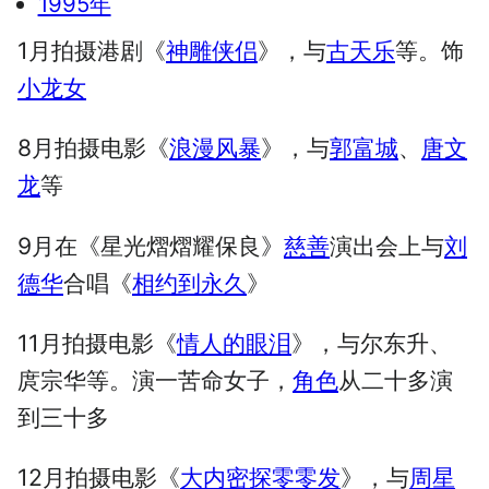
1995年
1月拍摄港剧《
神雕侠侣
》，与
古天乐
等。饰
小龙女
8月拍摄电影《
浪漫风暴
》，与
郭富城
、
唐文
龙
等
9月在《星光熠熠耀保良》
慈善
演出会上与
刘
德华
合唱《
相约到永久
》
11月拍摄电影《
情人的眼泪
》，与尔东升、
庹宗华等。演一苦命女子，
角色
从二十多演
到三十多
12月拍摄电影《
大内密探零零发
》，与
周星