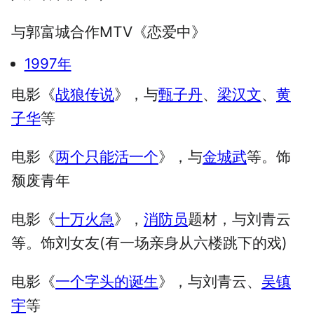
与郭富城合作MTV《恋爱中》
1997年
电影《
战狼传说
》，与
甄子丹
、
梁汉文
、
黄
子华
等
电影《
两个只能活一个
》，与
金城武
等。饰
颓废青年
电影《
十万火急
》，
消防员
题材，与刘青云
等。饰刘女友(有一场亲身从六楼跳下的戏)
电影《
一个字头的诞生
》，与刘青云、
吴镇
宇
等