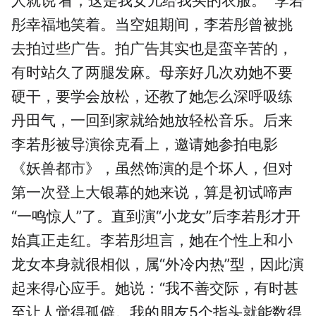
人就说‘看，这是我女儿给我买的衣服。’”李若
彤幸福地笑着。当空姐期间，李若彤曾被挑
去拍过些广告。拍广告其实也是蛮辛苦的，
有时站久了两腿发麻。母亲好几次劝她不要
硬干，要学会放松，还教了她怎么深呼吸练
丹田气，一回到家就给她放轻松音乐。后来
李若彤被导演徐克看上，邀请她参拍电影
《妖兽都市》，虽然饰演的是个坏人，但对
第一次登上大银幕的她来说，算是初试啼声
“一鸣惊人”了。直到演“小龙女”后李若彤才开
始真正走红。李若彤坦言，她在个性上和小
龙女本身就很相似，属“外冷内热”型，因此演
起来得心应手。她说：“我不善交际，有时甚
至让人觉得孤僻。我的朋友5个指头就能数得