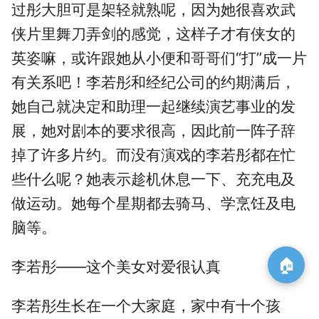
过彤大胆可是架轻就熟呢，因为她很喜欢武
侠片里舞刀弄剑的感觉，这样子才有侠女的
英姿嘛，或许跟她从小便和哥哥们“打”成一片
有关系吧！李若彤和经纪公司的约期满后，
她自己就决定和助理一起继续演艺事业的发
展，她对剧本的要求很高，因此前一阵子辞
掉了许多片约。而没有演戏的李若彤都在忙
些什么呢？她表示趁机休息一下、充充电及
做运动。她每个星期都去骑马、学烹饪及电
脑等。
🏠
李若彤——这个美女对爱很认真
李若彤生长在一个大家庭，家中有十个孩