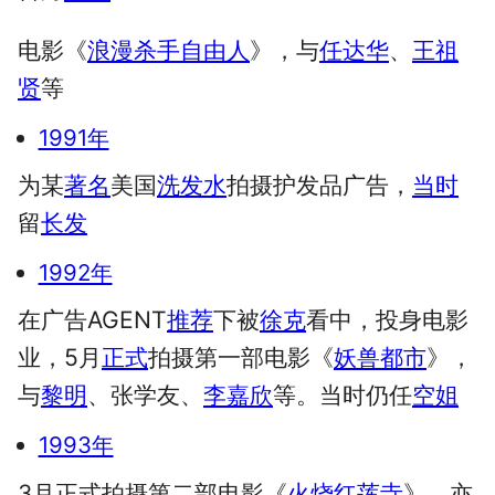
电影《
浪漫杀手自由人
》，与
任达华
、
王祖
贤
等
1991年
为某
著名
美国
洗发水
拍摄护发品广告，
当时
留
长发
1992年
在广告AGENT
推荐
下被
徐克
看中，投身电影
业，5月
正式
拍摄第一部电影《
妖兽都市
》，
与
黎明
、张学友、
李嘉欣
等。当时仍任
空姐
1993年
3月正式拍摄第二部电影《
火烧红莲寺
》，亦