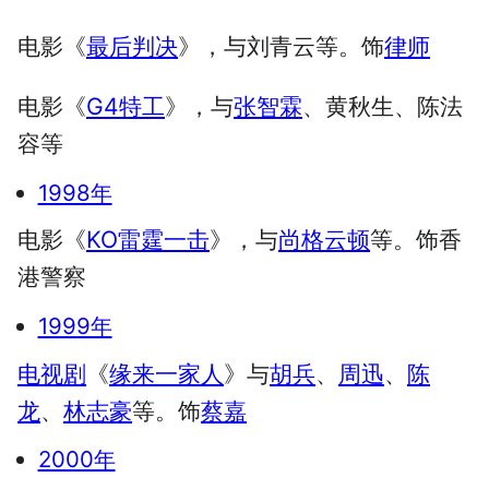
电影《
最后判决
》，与刘青云等。饰
律师
电影《
G4特工
》，与
张智霖
、黄秋生、陈法
容等
1998年
电影《
KO雷霆一击
》，与
尚格云顿
等。饰香
港警察
1999年
电视剧
《
缘来一家人
》与
胡兵
、
周迅
、
陈
龙
、
林志豪
等。饰
蔡嘉
2000年