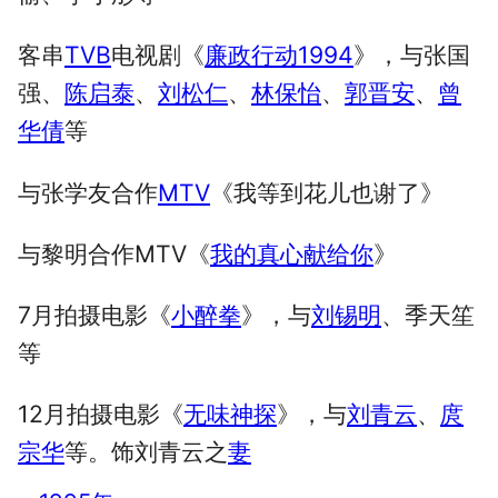
客串
TVB
电视剧《
廉政行动1994
》，与张国
强、
陈启泰
、
刘松仁
、
林保怡
、
郭晋安
、
曾
华倩
等
与张学友合作
MTV
《我等到花儿也谢了》
与黎明合作MTV《
我的真心献给你
》
7月拍摄电影《
小醉拳
》，与
刘锡明
、季天笙
等
12月拍摄电影《
无味神探
》，与
刘青云
、
庹
宗华
等。饰刘青云之
妻