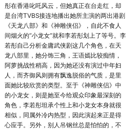
彤在香港叱吒风云，但她真正在台走红，却
是台湾TVBS接连地播出她所主演的两出港剧
《天龙八部》和《神雕侠侣》，自此不食人
间烟火的“小龙女”就和李若彤划上了等号。李
若彤自己分析金庸武侠剧这几个角色，在天
龙八部里，她分饰三角，王语嫣比较痴情，
阿萝挑战性稍高，因为她还没有演过中年妇
人，而齐御风则拥有飘逸脱俗的气质，是里
面她比较欣赏的类型。至于《神雕侠侣》中
的小龙女，则是她至今给观众印象最深刻的
角色，李若彤坦承个性上和小龙女本身就很
相似，同属外冷内热型，因此演起来正是得
心应手。另外，别人吊钢丝总是怕怕的，不