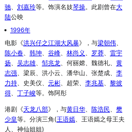
驰
、
刘嘉玲
等。饰演名妓
琴操
。此剧曾在
大
陆
公映
1996年
电影《
洪兴仔之江湖大风暴
》，与
梁朝伟
、
陈小春
、
韩坤
、
谷峰
、
林尚义
、
罗莽
、
雷宇
扬
、
吴志雄
、
邹兆龙
、何丽嫦、魏德礼、
黄
志强
、梁辰、洪小云、潘华山、张楚成、
李
力持
、史美仪、
元彬
、超荣、
李兆基
、
黎彼
得
、
丁子峻
等。饰阿彤
港剧《
天龙八部
》，与
黄日华
、
陈浩民
、
樊
少皇
等。分演三角(
王语嫣
、王语嫣之母王夫
人、神仙姐姐)