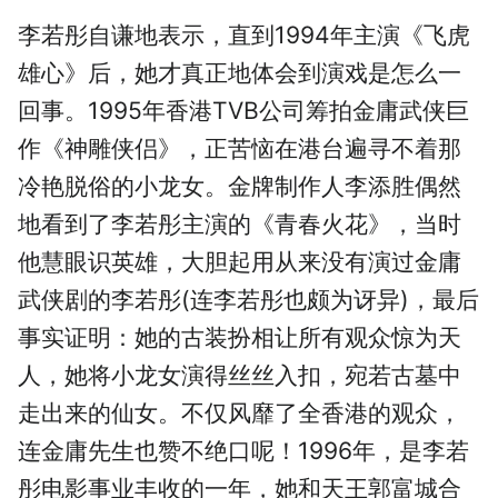
李若彤自谦地表示，直到1994年主演《飞虎
雄心》后，她才真正地体会到演戏是怎么一
回事。1995年香港TVB公司筹拍金庸武侠巨
作《神雕侠侣》，正苦恼在港台遍寻不着那
冷艳脱俗的小龙女。金牌制作人李添胜偶然
地看到了李若彤主演的《青春火花》，当时
他慧眼识英雄，大胆起用从来没有演过金庸
武侠剧的李若彤(连李若彤也颇为讶异)，最后
事实证明：她的古装扮相让所有观众惊为天
人，她将小龙女演得丝丝入扣，宛若古墓中
走出来的仙女。不仅风靡了全香港的观众，
连金庸先生也赞不绝口呢！1996年，是李若
彤电影事业丰收的一年，她和天王郭富城合