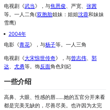
电视剧《
武当
》，与
焦恩俊
、严宽、
张茜
等。一人二角(
双胞胎
姐妹：姐姐
沈蓉
和妹妹
雪鹰)
2004年
电影《
青花
》，与
杨子
等。一人三角
电视剧《
大宋惊世传奇
》，与
曾志伟
、
郭
达
、
尤勇
等。饰
反面
角色刘妃
一些介绍
高鼻、大眼、性感的唇……她的五官分开来看
都是完美无缺的，尽善尽美。也许因为太完