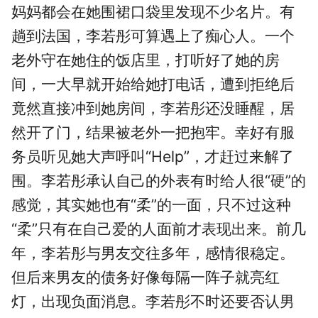
妈妈都会在她围裙口袋里发现不少名片。有
趟到法国，李若彤可算遇上了痴心人。一个
老外守在她住的饭店里，打听好了她的房
间，一大早就开始给她打电话，遭到拒绝后
竟然直接冲到她房间，李若彤还没睡醒，居
然开了门，结果被老外一把抱牢。幸好有服
务员听见她大声呼叫“Help”，才赶过来解了
围。李若彤承认自己的外表有时给人很“硬”的
感觉，其实她也有“柔”的一面，只不过这种
“柔”只有在自己爱的人面前才表现出来。前几
年，李若彤与男友交往多年，感情很稳定。
但后来男友的债务好像每隔一阵子就亮红
灯，出现负面消息。李若彤不时还要否认男