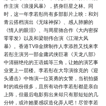
作主演《浪漫风暴》，挤身巨星之林。同
时，这一年李若彤尚有多部影片上映：和刘
青云搭档演出《无味神探》、感人肺腑的
《情人的眼泪》、与周星驰合作《大内密探
零零发》以及和梁朝伟合演《江湖大风
暴》。香港TVB金牌制作人李添胜又找来李
若彤主演另一部金庸武侠巨著《天龙八部》
中清丽绝伦的王语嫣等三角，让她的演艺事
业更上一层楼。李若彤在大导演徐克的《迎
头通击》中饰演一位英勇的女警，当初拍摄
时的戏份很多，且所有动作李若彤都是亲自
上阵，但最后电影剪出来却只有那短短的几
分钟，或许她要感叹造化弄人吧！尽管李若