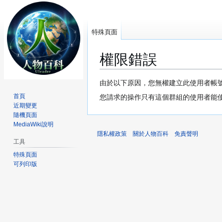
特殊頁面
權限錯誤
跳
跳
由於以下原因，您無權建立此使用者帳
至
至
首頁
您請求的操作只有這個群組的使用者能
導
搜
近期變更
覽
尋
隨機頁面
MediaWiki說明
隱私權政策
關於人物百科
免責聲明
工具
特殊頁面
可列印版