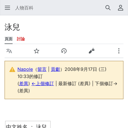
人物百科
搜尋
使
泳兒
頁面
討論
語言
監視
檢視歷史
檢視原始碼
更多
Napole
（
留言
|
貢獻
）
2008年9月17日 (三)
10:33的修訂
(
差異
)
←上個修訂
| 最新修訂 (差異) | 下個修訂→
(差異)
中文姓名 ： 泳兒