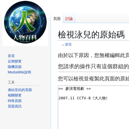
頁面
討論
檢視泳兒的原始碼
←
泳兒
跳
跳
由於以下原因，您無權編輯此
首頁
至
至
近期變更
您請求的操作只有這個群組的
導
搜
隨機頁面
MediaWiki說明
覽
尋
您可以檢視並複製此頁面的原
工具
連結至此的頁面
相關變更
特殊頁面
頁面資訊